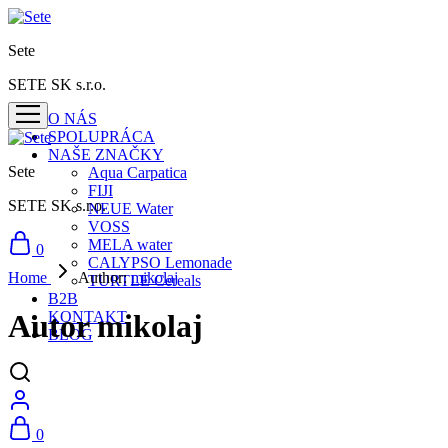
Sete
SETE SK s.r.o.
O NÁS
SPOLUPRÁCA
NAŠE ZNAČKY
Sete
Aqua Carpatica
FIJI
SETE SK s.r.o.
NEUE Water
VOSS
MELA water
0
CALYPSO Lemonade
Home
Author:
mikolaj
TURTLE Cereals
B2B
KONTAKT
Autor
mikolaj
BLOG
0