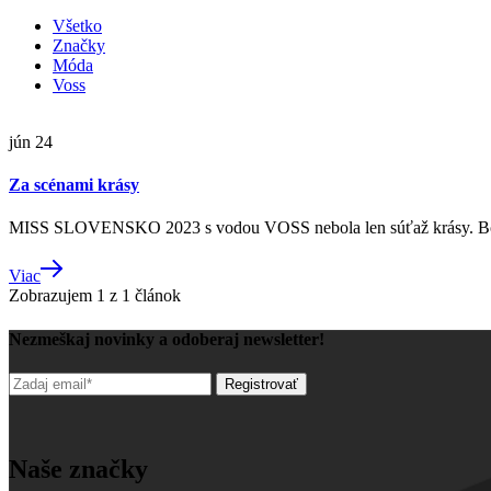
Všetko
Značky
Móda
Voss
jún
24
Za scénami krásy
MISS SLOVENSKO 2023 s vodou VOSS nebola len súťaž krásy. Bola t
Viac
Zobrazujem
1
z
1
článok
Nezmeškaj novinky a odoberaj newsletter!
Naše značky