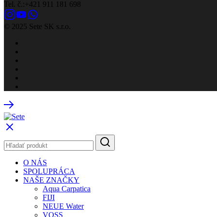
Tel. č.:+421 911 181 698
© 2025 Sete SK s.r.o.
O NÁS
SPOLUPRÁCA
NAŠE ZNAČKY
Aqua Carpatica
FIJI
NEUE Water
VOSS