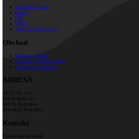
TURTLE Cereals
NEUE
FIJI
VOSS
AQUA CARPATICA
Obchod
Poštovné a balné
Ochrana osobných údajov
Obchodné podmienky
ADRESA
SETE SK s.r.o.
Ota Holúska 1D
841 06 Bratislava
Slovenská Republika
Kontakt
E-mail: info@sete.sk