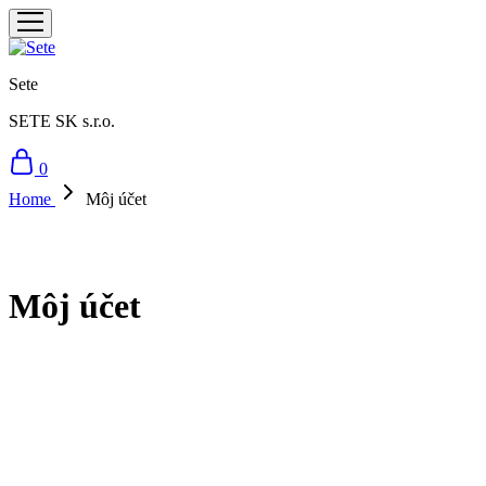
Sete
SETE SK s.r.o.
0
Home
Môj účet
Môj účet