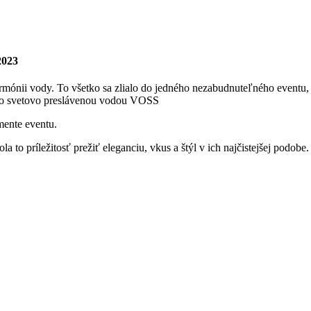
2023
j harmónii vody. To všetko sa zlialo do jedného nezabudnuteľného ev
r so svetovo preslávenou vodou VOSS
mente eventu.
ríležitosť prežiť eleganciu, vkus a štýl v ich najčistejšej podobe.