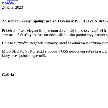
v
Móda
24 júna, 2023
Za scénami krásy: Spolupráca s VOSS na MISS SLOVENSKO 
Príbeh o kráse a elegancii, o jemnom dotyku štýlu a o osviežujúce
sme mali tú česť byť súčasťou tohto zážitku ako produktový partne
Bola to symbióza elegancie a kvality, ktorá sa odrážala v každom mo
MISS SLOVENSKO 2023 s vodou VOSS nebola len súťaž krásy. Bola to p
ktorý sme spoločne vytvorili.
Galéria