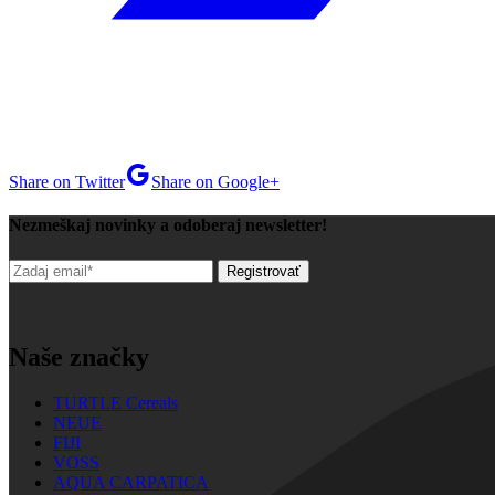
Share on Twitter
Share on Google+
Nezmeškaj novinky a odoberaj newsletter!
Naše značky
TURTLE Cereals
NEUE
FIJI
VOSS
AQUA CARPATICA