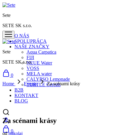
Sete
SETE SK s.r.o.
O NÁS
SPOLUPRÁCA
NAŠE ZNAČKY
Sete
Aqua Carpatica
FIJI
SETE SK s.r.o.
NEUE Water
VOSS
MELA water
0
CALYPSO Lemonade
Home
Eventy
Za scénami krásy
TURTLE Cereals
B2B
KONTAKT
BLOG
Za scénami krásy
0
od
mikolaj