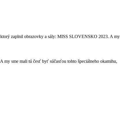
entu, ktorý zaplnil obrazovky a sály: MISS SLOVENSKO 2023. A my
 A my sme mali tú česť byť súčasťou tohto špeciálneho okamihu,