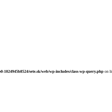
97b0-1024945b8524/sete.sk/web/wp-includes/class-wp-query.php
on l