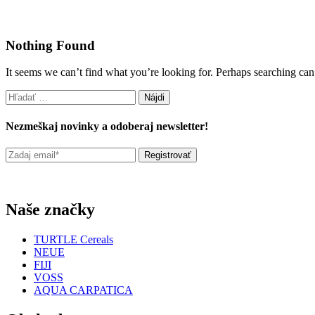
Nothing Found
It seems we can’t find what you’re looking for. Perhaps searching can
Hľadať:
Nezmeškaj novinky a odoberaj newsletter!
Naše značky
TURTLE Cereals
NEUE
FIJI
VOSS
AQUA CARPATICA