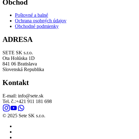
Obchod
Poštovné a balné
Ochrana osobných údajov
Obchodné podmienky
ADRESA
SETE SK s.r.o.
Ota Holúska 1D
841 06 Bratislava
Slovenská Republika
Kontakt
E-mail: info@sete.sk
Tel. č.:+421 911 181 698
© 2025 Sete SK s.r.o.