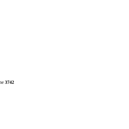
ine
3742