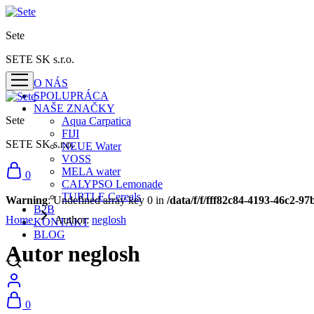
Sete
SETE SK s.r.o.
O NÁS
SPOLUPRÁCA
NAŠE ZNAČKY
Sete
Aqua Carpatica
FIJI
SETE SK s.r.o.
NEUE Water
VOSS
MELA water
0
CALYPSO Lemonade
TURTLE Cereals
Warning
: Undefined array key 0 in
/data/f/f/fff82c84-4193-46c2-
B2B
Home
Author:
neglosh
KONTAKT
BLOG
Autor
neglosh
0