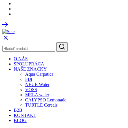
O NÁS
SPOLUPRÁCA
NAŠE ZNAČKY
Aqua Carpatica
FIJI
NEUE Water
VOSS
MELA water
CALYPSO Lemonade
TURTLE Cereals
B2B
KONTAKT
BLOG